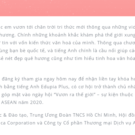
các em vươn tới chân trời tri thức mới thông qua những vi
a phương. Chính những khoảnh khắc khám phá thế giới xun
 tin với vốn kiến thức văn hoá của mình. Thông qua chư
cùng bạn bè quốc tế, và tiếng Anh chính là cầu nối giúp c
 sẻ nét đẹp quê hương cũng như tìm hiểu tinh hoa văn hó
à đăng ký tham gia ngay hôm nay để nhận liền tay khóa h
h bằng tiếng Anh Edupia Plus, có cơ hội trở thành chủ nh
 góp mặt vào ngày hội “Vươn ra thế giới” – sự kiện thuộc
h ASEAN năm 2020.
ục & Đào tạo, Trung Ương Đoàn TNCS Hồ Chí Minh, Hội đồ
uca Corporation và Công ty Cổ phần Thương mại Dịch vụ