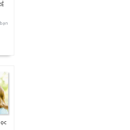
RẺ
 bạn
học