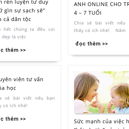
n rèn luyện tư duy
ANH ONLINE CHO T
ữ gìn sự sạch sẽ”
4 – 7 TUỔI
o cả dân tộc
Chia sẻ bài viết nếu
 hết chúng ta đều coi
thấy có ích nhé! Nắm
 dẹp là việc
đọc thêm >>
c thêm >>
uyên viên tư vấn
óa học
a sẻ bài viết nếu bạn
y có ích nhé!
c thêm >>
Sức mạnh của việc 