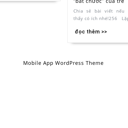
“bắt chước” của trẻ
Chia sẻ bài viết nếu
thấy có ích nhé!256 Lặ
đọc thêm >>
Mobile App WordPress Theme