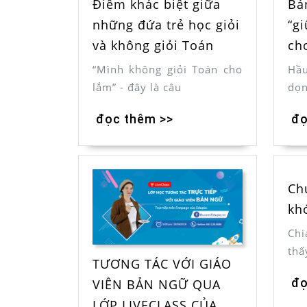
Bả
Điểm khác biệt giữa
“gi
những đứa trẻ học giỏi
ch
và không giỏi Toán
Hầu
“Mình không giỏi Toán cho
dọn
lắm” - đây là câu
đọ
đọc thêm >>
Ch
kh
Chi
thấ
TƯƠNG TÁC VỚI GIÁO
đọ
VIÊN BẢN NGỮ QUA
LỚP LIVECLASS CỦA