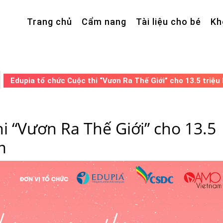
Trang chủ
Cẩm nang
Tài liệu cho bé
Kh
Edupia tổ chức Cuộc thi “Vươn Ra Thế Giới” cho 13.5 triệu 
i “Vươn Ra Thế Giới” cho 13.5
m