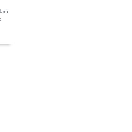
 bạn
p