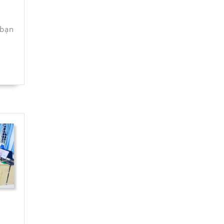
 bạn
t