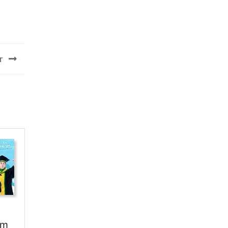
T
i
ăm