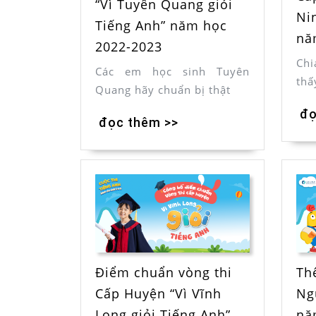
“Vì Tuyên Quang giỏi
Ni
Tiếng Anh” năm học
nă
2022-2023
Chi
Các em học sinh Tuyên
thấ
Quang hãy chuẩn bị thật
đọ
đọc thêm >>
Điểm chuẩn vòng thi
Thể
Cấp Huyện “Vì Vĩnh
Ng
Long giỏi Tiếng Anh”
nă