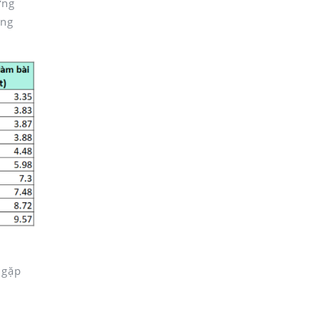
ững
ững
 gặp