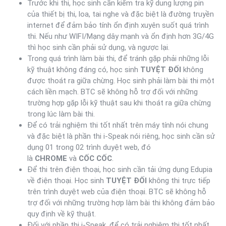
Trước khi thi, học sinh cần kiểm tra kỹ dung lượng pin
của thiết bị thi, loa, tai nghe và đặc biệt là đường truyền
internet để đảm bảo tính ổn định xuyên suốt quá trình
thi. Nếu như WIFI/Mạng dây mạnh và ổn định hơn 3G/4G
thì học sinh cần phải sử dụng, và ngược lại.
Trong quá trình làm bài thi, để tránh gặp phải những lỗi
kỹ thuật không đáng có, học sinh
TUYỆT ĐỐI
không
được thoát ra giữa chừng. Học sinh phải làm bài thi một
cách liền mạch. BTC sẽ không hỗ trợ đối với những
trường hợp gặp lỗi kỹ thuật sau khi thoát ra giữa chừng
trong lúc làm bài thi.
Để có trải nghiệm thi tốt nhất trên máy tính nói chung
và đặc biệt là phần thi i-Speak nói riêng, học sinh cần sử
dụng 01 trong 02 trình duyệt web, đó
là
CHROME
và
CỐC CỐC
.
Để thi trên điện thoại, học sinh cần tải ứng dụng Edupia
về điện thoại. Học sinh
TUYỆT ĐỐI
không thi trực tiếp
trên trình duyệt web của điện thoại. BTC sẽ không hỗ
trợ đối với những trường hợp làm bài thi không đảm bảo
quy định về kỹ thuật.
Đối với phần thi i-Speak, để có trải nghiệm thi tốt nhất,