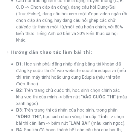
Câu hỏi trắc nghiệm có thể là dạng truyền thống (A, B,
C, D -> Chọn đáp án đúng), dạng câu hỏi Đúng/Sai
(True/False), dạng câu hỏi xem một đoạn video ngắn rồi
chọn đáp án đúng, hay dạng câu hỏi ghép các chữ
cái/các từ thành một từ/một câu hoàn chỉnh, với 80%
kiến thức Tiếng Anh cơ bản và 20% kiến thức xã hội
khác.
+
Hướng dẫn thao tác làm bài thi
:
B1
: Học sinh phải đăng nhập đúng bằng tài khoản đã
đăng ký cuộc thi để vào website cuocthi.edupia.vn (nếu
thi trên máy tính) hoặc ứng dụng Edupia (nếu thi trên
điện thoại).
B2
: Trên trang chủ cuộc thi, học sinh chọn chính xác
khu vực thi của mình -> bấm nút “
VÀO CUỘC THI
” (màu
xanh ngọc).
B3
: Trên trang thi cá nhân của học sinh, trong phần
“
VÒNG THI
“, học sinh chọn vòng thi cấp
Tỉnh
-> chọn
bài thi cần làm -> bấm nút “
LÀM BÀI
” (màu xanh ngọc).
B4
: Sau khi đã hoàn thành hết các câu hỏi của bài thi,