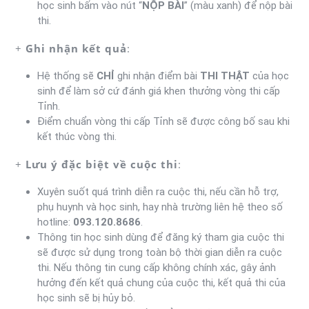
học sinh bấm vào nút “
NỘP BÀI
” (màu xanh) để nộp bài
thi.
+
Ghi nhận kết quả
:
Hệ thống sẽ
CHỈ
ghi nhận điểm bài
THI THẬT
của học
sinh để làm sở cứ đánh giá khen thưởng vòng thi cấp
Tỉnh.
Điểm chuẩn vòng thi cấp Tỉnh sẽ được công bố sau khi
kết thúc vòng thi.
+
Lưu ý đặc biệt về cuộc thi
:
Xuyên suốt quá trình diễn ra cuộc thi, nếu cần hỗ trợ,
phụ huynh và học sinh, hay nhà trường liên hệ theo số
hotline:
093.120.8686
.
Thông tin học sinh dùng để đăng ký tham gia cuộc thi
sẽ được sử dụng trong toàn bộ thời gian diễn ra cuộc
thi. Nếu thông tin cung cấp không chính xác, gây ảnh
hưởng đến kết quả chung của cuộc thi, kết quả thi của
học sinh sẽ bị hủy bỏ.