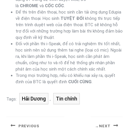
là
CHROME
và
CỐC CỐC
.
Để thi trên điện thoại, học sinh cần tải ứng dụng Edupia
về điện thoại. Học sinh
TUYỆT ĐỐI
không thi trực tiếp
trên trình duyệt web của điện thoại. BTC sẽ không hỗ
trợ đối với những trường hợp làm bài thi không đảm bảo
quy định về kỹ thuật.
Đối với phần thi i-Speak, để có trải nghiệm thi tốt nhất,
học sinh nên sử dụng thêm tai nghe (loại có mic). Ngoài
ra, khi làm phần thi i-Speak, học sinh cần phát âm
chuẩn, cũng như to và rõ để hệ thống ghi nhận phần
phát âm của học sinh một cách chính xác nhất.
Trong mọi trường hợp, nếu có khiếu nại xảy ra, quyết
định của BTC là quyết định
CUỐI CÙNG
.
Hải Dương
Tin chính
Tags:
,
PREVIOUS
NEXT