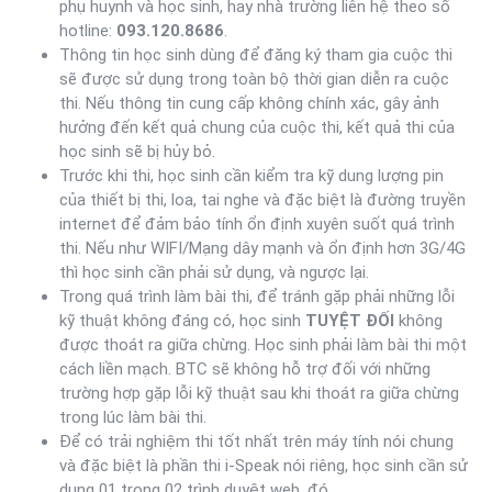
phụ huynh và học sinh, hay nhà trường liên hệ theo số
hotline:
093.120.8686
.
Thông tin học sinh dùng để đăng ký tham gia cuộc thi
sẽ được sử dụng trong toàn bộ thời gian diễn ra cuộc
thi. Nếu thông tin cung cấp không chính xác, gây ảnh
hưởng đến kết quả chung của cuộc thi, kết quả thi của
học sinh sẽ bị hủy bỏ.
Trước khi thi, học sinh cần kiểm tra kỹ dung lượng pin
của thiết bị thi, loa, tai nghe và đặc biệt là đường truyền
internet để đảm bảo tính ổn định xuyên suốt quá trình
thi. Nếu như WIFI/Mạng dây mạnh và ổn định hơn 3G/4G
thì học sinh cần phải sử dụng, và ngược lại.
Trong quá trình làm bài thi, để tránh gặp phải những lỗi
kỹ thuật không đáng có, học sinh
TUYỆT ĐỐI
không
được thoát ra giữa chừng. Học sinh phải làm bài thi một
cách liền mạch. BTC sẽ không hỗ trợ đối với những
trường hợp gặp lỗi kỹ thuật sau khi thoát ra giữa chừng
trong lúc làm bài thi.
Để có trải nghiệm thi tốt nhất trên máy tính nói chung
và đặc biệt là phần thi i-Speak nói riêng, học sinh cần sử
dụng 01 trong 02 trình duyệt web, đó