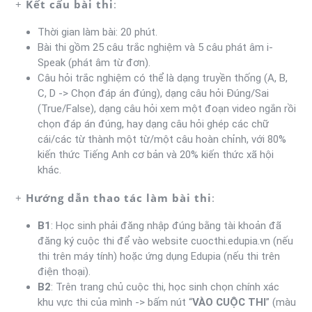
+
Kết cấu bài thi
:
Thời gian làm bài: 20 phút.
Bài thi gồm 25 câu trắc nghiệm và 5 câu phát âm i-
Speak (phát âm từ đơn).
Câu hỏi trắc nghiệm có thể là dạng truyền thống (A, B,
C, D -> Chọn đáp án đúng), dạng câu hỏi Đúng/Sai
(True/False), dạng câu hỏi xem một đoạn video ngắn rồi
chọn đáp án đúng, hay dạng câu hỏi ghép các chữ
cái/các từ thành một từ/một câu hoàn chỉnh, với 80%
kiến thức Tiếng Anh cơ bản và 20% kiến thức xã hội
khác.
+
Hướng dẫn thao tác làm bài thi
:
B1
: Học sinh phải đăng nhập đúng bằng tài khoản đã
đăng ký cuộc thi để vào website cuocthi.edupia.vn (nếu
thi trên máy tính) hoặc ứng dụng Edupia (nếu thi trên
điện thoại).
B2
: Trên trang chủ cuộc thi, học sinh chọn chính xác
khu vực thi của mình -> bấm nút “
VÀO CUỘC THI
” (màu