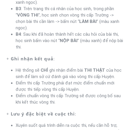
xanh ngọc).
B3
: Trên trang thi cá nhân của học sinh, trong phần
“
VÒNG THI
“, học sinh chọn vòng thi cấp Trường ->
chọn bài thi cần làm -> bấm nút “
LÀM BÀI
” (màu xanh
ngọc).
B4
: Sau khi đã hoàn thành hết các câu hỏi của bài thi,
học sinh bấm vào nút “
NỘP BÀI
” (màu xanh) để nộp bài
thi.
+
Ghi nhận kết quả
:
Hệ thống sẽ
CHỈ
ghi nhận điểm bài
THI THẬT
của học
sinh để làm sở cứ đánh giá vào vòng thi cấp Huyện.
Điểm thi cấp Trường phải đạt mức điểm chuẩn mới
được thi tiếp vòng thi cấp Huyện.
Điểm chuẩn vòng thi cấp Trường sẽ được công bố sau
khi kết thúc vòng thi.
+
Lưu ý đặc biệt về cuộc thi
:
Xuyên suốt quá trình diễn ra cuộc thi, nếu cần hỗ trợ,