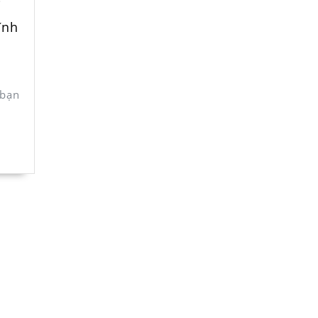
i
ĩnh
 bạn