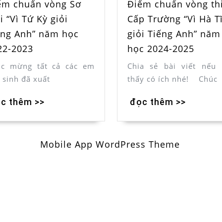
Điểm chuẩn vòng th
ểm chuẩn vòng Sơ
Cấp Trường “Vì Hà T
i “Vì Tứ Kỳ giỏi
giỏi Tiếng Anh” năm
ếng Anh” năm học
học 2024-2025
22-2023
Chia sẻ bài viết nếu
úc mừng tất cả các em
thấy có ích nhé! Chúc
 sinh đã xuất
đọc thêm >>
c thêm >>
Mobile App WordPress Theme