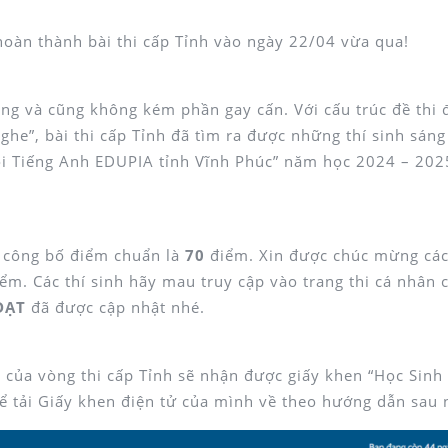
 hoàn thành bài thi cấp Tỉnh vào ngày 22/04 vừa qua!
động và cũng không kém phần gay cấn. Với cấu trúc đề thi
ghe”, bài thi cấp Tỉnh đã tìm ra được những thí sinh sáng
ỏi Tiếng Anh EDUPIA tỉnh Vĩnh Phúc” năm học 2024 – 202
c công bố điểm chuẩn là
70
điểm. Xin được chúc mừng các
ểm. Các thí sinh hãy mau truy cập vào trang thi cá nhân 
ĐẠT
đã được cập nhật nhé.
 của vòng thi cấp Tỉnh sẽ nhận được giấy khen “Học Sinh 
ể tải Giấy khen điện tử của mình về theo hướng dẫn sau 