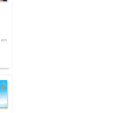
i
 em