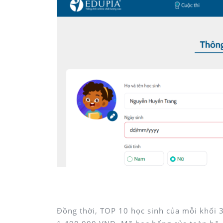
Bước 2: Chọn tab Giấy khen. Giấy khen các con được nhận 
Đồng thời, TOP 10 học sinh của mỗi khối 3,