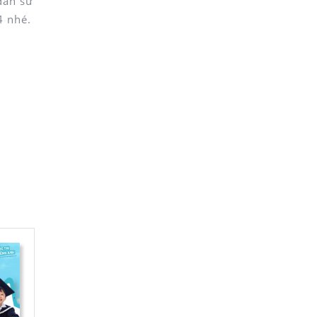
dẫn sử
4 nhé.