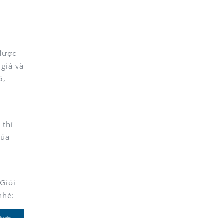
 được
 giá và
5,
 thí
của
Giỏi
nhé: