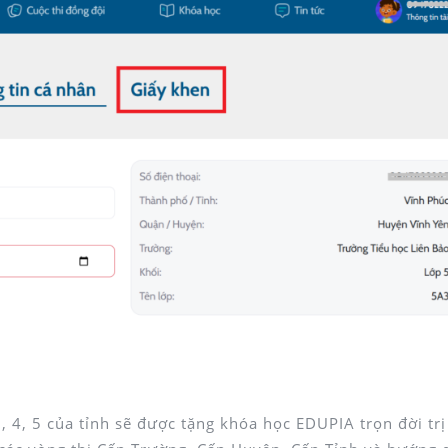
sẽ tương ứng với vòng thi cao nhất mà các con ĐẠT nhé!
 4, 5 của tỉnh sẽ được tặng khóa học EDUPIA trọn đời trị