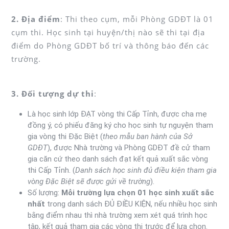
2. Địa điểm
: Thi theo cụm, mỗi Phòng GDĐT là 01
cụm thi. Học sinh tại huyện/thị nào sẽ thi tại địa
điểm do Phòng GDĐT bố trí và thông báo đến các
trường.
3. Đối tượng dự thi
:
Là học sinh lớp ĐẠT vòng thi Cấp Tỉnh, được cha mẹ
đồng ý, có phiếu đăng ký cho học sinh tự nguyện tham
gia vòng thi Đặc Biệt (
theo mẫu ban hành của Sở
GDĐT
), được Nhà trường và Phòng GDĐT đề cử tham
gia căn cứ theo danh sách đạt kết quả xuất sắc vòng
thi Cấp Tỉnh. (
Danh sách học sinh đủ điều kiện tham gia
vòng Đặc Biệt sẽ được gửi về trường
).
Số lượng:
Mỗi trường lựa chọn 01 học sinh xuất sắc
nhất
trong danh sách ĐỦ ĐIỀU KIỆN, nếu nhiều học sinh
bằng điểm nhau thì nhà trường xem xét quá trình học
tập, kết quả tham gia các vòng thi trước để lựa chọn.