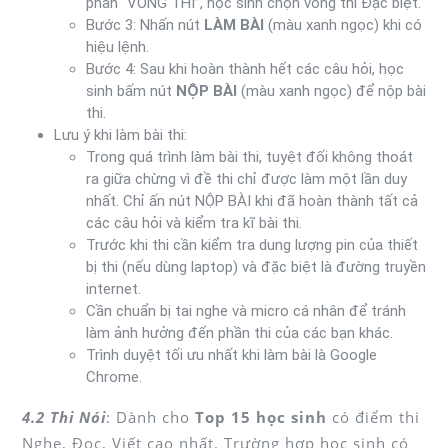
phần “VÒNG THI”, học sinh chọn vòng thi Đặc biệt.
Bước 3: Nhấn nút
LÀM BÀI
(màu xanh ngọc) khi có
hiệu lệnh.
Bước 4: Sau khi hoàn thành hết các câu hỏi, học
sinh bấm nút
NỘP BÀI
(màu xanh ngọc) để nộp bài
thi.
Lưu ý khi làm bài thi:
Trong quá trình làm bài thi, tuyệt đối không thoát
ra giữa chừng vì đề thi chỉ được làm một lần duy
nhất. Chỉ ấn nút NỘP BÀI khi đã hoàn thành tất cả
các câu hỏi và kiểm tra kĩ bài thi.
Trước khi thi cần kiểm tra dung lượng pin của thiết
bị thi (nếu dùng laptop) và đặc biệt là đường truyền
internet.
Cần chuẩn bị tai nghe và micro cá nhân để tránh
làm ảnh hưởng đến phần thi của các bạn khác.
Trình duyệt tối ưu nhất khi làm bài là Google
Chrome.
4.2 Thi Nói
: Dành cho
Top 15 học sinh
có điểm thi
Nghe, Đọc, Viết cao nhất. Trường hợp học sinh có