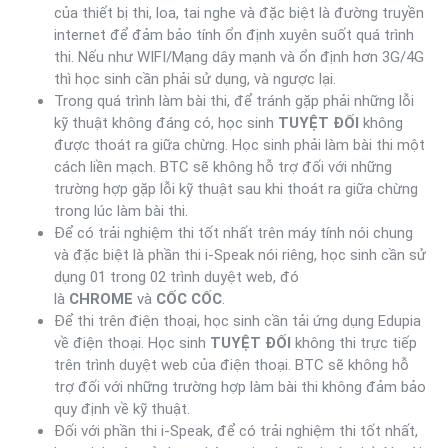
của thiết bị thi, loa, tai nghe và đặc biệt là đường truyền
internet để đảm bảo tính ổn định xuyên suốt quá trình
thi. Nếu như WIFI/Mạng dây mạnh và ổn định hơn 3G/4G
thì học sinh cần phải sử dụng, và ngược lại.
Trong quá trình làm bài thi, để tránh gặp phải những lỗi
kỹ thuật không đáng có, học sinh
TUYỆT ĐỐI
không
được thoát ra giữa chừng. Học sinh phải làm bài thi một
cách liền mạch. BTC sẽ không hỗ trợ đối với những
trường hợp gặp lỗi kỹ thuật sau khi thoát ra giữa chừng
trong lúc làm bài thi.
Để có trải nghiệm thi tốt nhất trên máy tính nói chung
và đặc biệt là phần thi i-Speak nói riêng, học sinh cần sử
dụng 01 trong 02 trình duyệt web, đó
là
CHROME
và
CỐC CỐC
.
Để thi trên điện thoại, học sinh cần tải ứng dụng Edupia
về điện thoại. Học sinh
TUYỆT ĐỐI
không thi trực tiếp
trên trình duyệt web của điện thoại. BTC sẽ không hỗ
trợ đối với những trường hợp làm bài thi không đảm bảo
quy định về kỹ thuật.
Đối với phần thi i-Speak, để có trải nghiệm thi tốt nhất,