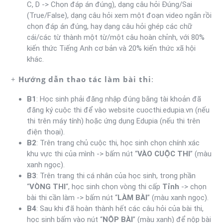
C, D -> Chọn đáp án đúng), dạng câu hỏi Đúng/Sai
(True/False), dạng câu hỏi xem một đoạn video ngắn rồi
chọn đáp án đúng, hay dạng câu hỏi ghép các chữ
cái/các từ thành một từ/một câu hoàn chỉnh, với 80%
kiến thức Tiếng Anh cơ bản và 20% kiến thức xã hội
khác.
+
Hướng dẫn thao tác làm bài thi
:
B1
: Học sinh phải đăng nhập đúng bằng tài khoản đã
đăng ký cuộc thi để vào website cuocthi.edupia.vn (nếu
thi trên máy tính) hoặc ứng dụng Edupia (nếu thi trên
điện thoại).
B2
: Trên trang chủ cuộc thi, học sinh chọn chính xác
khu vực thi của mình -> bấm nút “
VÀO CUỘC THI
” (màu
xanh ngọc).
B3
: Trên trang thi cá nhân của học sinh, trong phần
“
VÒNG THI
“, học sinh chọn vòng thi cấp
Tỉnh
-> chọn
bài thi cần làm -> bấm nút “
LÀM BÀI
” (màu xanh ngọc).
B4
: Sau khi đã hoàn thành hết các câu hỏi của bài thi,
học sinh bấm vào nút “
NỘP BÀI
” (màu xanh) để nộp bài