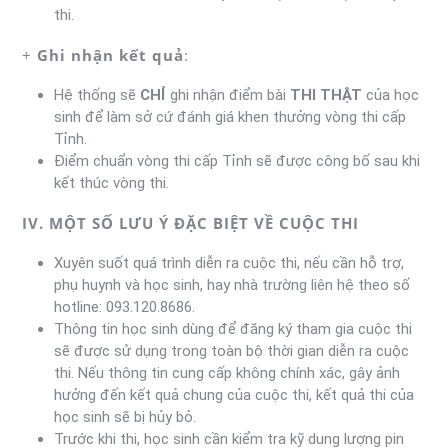
thi.
+
Ghi nhận kết quả
:
Hệ thống sẽ
CHỈ
ghi nhận điểm bài
THI THẬT
của học
sinh để làm sở cứ đánh giá khen thưởng vòng thi cấp
Tỉnh.
Điểm chuẩn vòng thi cấp Tỉnh sẽ được công bố sau khi
kết thúc vòng thi.
IV. MỘT SỐ LƯU Ý ĐẶC BIỆT VỀ CUỘC THI
Xuyên suốt quá trình diễn ra cuộc thi, nếu cần hỗ trợ,
phụ huynh và học sinh, hay nhà trường liên hệ theo số
hotline: 093.120.8686.
Thông tin học sinh dùng để đăng ký tham gia cuộc thi
sẽ được sử dụng trong toàn bộ thời gian diễn ra cuộc
thi. Nếu thông tin cung cấp không chính xác, gây ảnh
hưởng đến kết quả chung của cuộc thi, kết quả thi của
học sinh sẽ bị hủy bỏ.
Trước khi thi, học sinh cần kiểm tra kỹ dung lượng pin