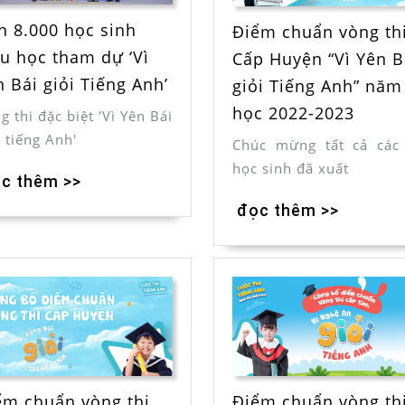
n 8.000 học sinh
Điểm chuẩn vòng th
ểu học tham dự ‘Vì
Cấp Huyện “Vì Yên B
 Bái giỏi Tiếng Anh’
giỏi Tiếng Anh” năm
học 2022-2023
g thi đặc biệt 'Vì Yên Bái
i tiếng Anh'
Chúc mừng tất cả các
học sinh đã xuất
c thêm >>
đọc thêm >>
ểm chuẩn vòng thi
Điểm chuẩn vòng th