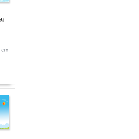
i
ái
 em
i