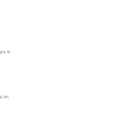
ghe là
p án,