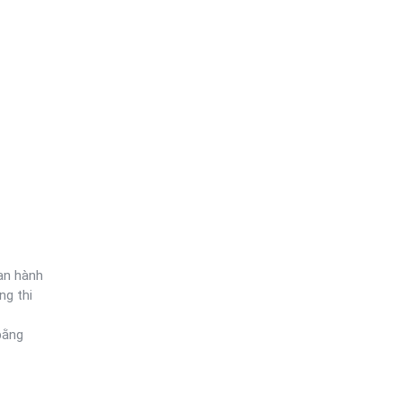
an hành
ng thi
bằng