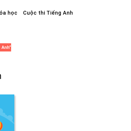
óa học
Cuộc thi Tiếng Anh
g Anh”
m