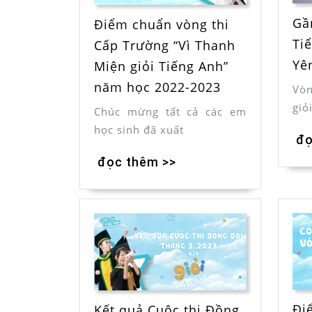
Gầ
Điểm chuẩn vòng thi
Ti
Cấp Trường “Vì Thanh
Yên
Miện giỏi Tiếng Anh”
năm học 2022-2023
Vòn
giỏ
Chúc mừng tất cả các em
học sinh đã xuất
đọ
đọc thêm >>
Đi
Kết quả Cuộc thi Đồng