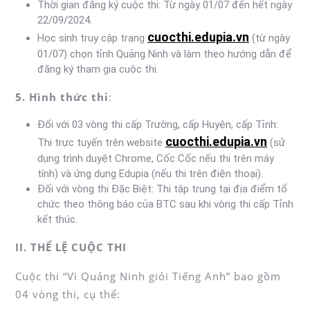
Thời gian đăng ký cuộc thi: Từ ngày 01/07 đến hết ngày
22/09/2024.
cuocthi.edupia.vn
Học sinh truy cập trang
(từ ngày
01/07) chọn tỉnh Quảng Ninh và làm theo hướng dẫn để
đăng ký tham gia cuộc thi.
5. Hình thức thi
:
Đối với 03 vòng thi cấp Trường, cấp Huyện, cấp Tỉnh:
cuocthi.edupia.vn
Thi trực tuyến trên website
(sử
dụng trình duyệt Chrome, Cốc Cốc nếu thi trên máy
tính) và ứng dụng Edupia (nếu thi trên điện thoại).
Đối với vòng thi Đặc Biệt: Thi tập trung tại địa điểm tổ
chức theo thông báo của BTC sau khi vòng thi cấp Tỉnh
kết thúc.
II. THỂ LỆ CUỘC THI
Cuộc thi “Vì Quảng Ninh giỏi Tiếng Anh” bao gồm
04 vòng thi, cụ thể: