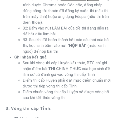
trình duyệt Chrome hoặc Cốc cốc, đăng nhập
đúng bằng tài khoản đã đăng ký cuộc thi (nếu thi
trên máy tính) hoặc ứng dụng Edupia (nếu thi trên
điện thoại).
B2: Bấm vào nút LÀM BÀI của đề thi đang diễn ra
để bắt đầu làm bài.
B3: Sau khi đã hoàn thành hết các câu hỏi của bài
thi, học sinh bấm vào nút “
NỘP BÀI
” (màu xanh
ngọc) để nộp bài thi.
Ghi nhận kết quả
:
Sau khi vòng thi cấp Huyện kết thúc, BTC chỉ ghi
nhận điểm bài
THI CHÍNH THỨC
của học sinh để
làm sở cứ đánh giá vào vòng thi cấp Tỉnh.
Điểm thi cấp Huyện phải đạt mức điểm chuẩn mới
được thi tiếp vòng thi cấp Tỉnh.
Điểm chuẩn vòng thi cấp Huyện sẽ được công bố
sau khi kết thúc vòng thi.
3. Vòng thi cấp Tỉnh
: