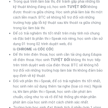
Trong quá trình làm bài thi, để tránh gặp phải những lỗi
kỹ thuật không đáng có, học sinh
TUYỆT ĐỐI
không
được thoát ra giữa chừng. Học sinh phải làm bài thi một
cách liền mạch. BTC sẽ không hỗ trợ đối với những
trường hợp gặp lỗi kỹ thuật sau khi thoát ra giữa chừng
trong lúc làm bài thi.
Để có trải nghiệm thi tốt nhất trên máy tính nói chung
và đặc biệt là phần thi i-Speak nói riêng, học sinh cần sử
dụng 01 trong 02 trình duyệt web, đó
là
CHROME
và
CỐC CỐC
.
Để thi trên điện thoại, học sinh cần tải ứng dụng Edupia
về điện thoại. Học sinh
TUYỆT ĐỐI
không thi trực tiếp
trên trình duyệt web của điện thoại. BTC sẽ không hỗ
trợ đối với những trường hợp làm bài thi không đảm bảo
quy định về kỹ thuật.
Đối với phần thi i-Speak, để có trải nghiệm thi tốt nhất,
học sinh nên sử dụng thêm tai nghe (loại có mic). Ngoài
ra, khi làm phần thi i-Speak, học sinh cần phát âm
chuẩn, cũng như to và rõ để hệ thống ghi nhận phần
phát âm của học sinh một cách chính xác nhất.
Trường hợp học sinh đạt thành tích ở nhiều hơn 1 vòng