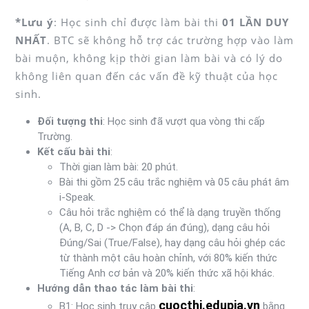
*Lưu ý
: Học sinh chỉ được làm bài thi
01 LẦN DUY
NHẤT
. BTC sẽ không hỗ trợ các trường hợp vào làm
bài muộn, không kịp thời gian làm bài và có lý do
không liên quan đến các vấn đề kỹ thuật của học
sinh.
Đối tượng thi
: Học sinh đã vượt qua vòng thi cấp
Trường.
Kết cấu bài thi
:
Thời gian làm bài: 20 phút.
Bài thi gồm 25 câu trắc nghiệm và 05 câu phát âm
i-Speak.
Câu hỏi trắc nghiệm có thể là dạng truyền thống
(A, B, C, D -> Chọn đáp án đúng), dạng câu hỏi
Đúng/Sai (True/False), hay dạng câu hỏi ghép các
từ thành một câu hoàn chỉnh, với 80% kiến thức
Tiếng Anh cơ bản và 20% kiến thức xã hội khác.
Hướng dẫn thao tác làm bài thi
:
cuocthi.edupia.vn
B1: Học sinh truy cập
bằng