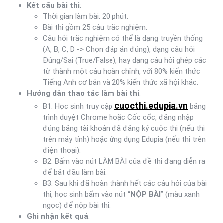
Kết cấu bài thi
:
Thời gian làm bài: 20 phút.
Bài thi gồm 25 câu trắc nghiệm.
Câu hỏi trắc nghiệm có thể là dạng truyền thống
(A, B, C, D -> Chọn đáp án đúng), dạng câu hỏi
Đúng/Sai (True/False), hay dạng câu hỏi ghép các
từ thành một câu hoàn chỉnh, với 80% kiến thức
Tiếng Anh cơ bản và 20% kiến thức xã hội khác.
Hướng dẫn thao tác làm bài thi
:
cuocthi.edupia.vn
B1: Học sinh truy cập
bằng
trình duyệt Chrome hoặc Cốc cốc, đăng nhập
đúng bằng tài khoản đã đăng ký cuộc thi (nếu thi
trên máy tính) hoặc ứng dụng Edupia (nếu thi trên
điện thoại).
B2: Bấm vào nút LÀM BÀI của đề thi đang diễn ra
để bắt đầu làm bài.
B3: Sau khi đã hoàn thành hết các câu hỏi của bài
thi, học sinh bấm vào nút “
NỘP BÀI
” (màu xanh
ngọc) để nộp bài thi.
Ghi nhận kết quả
: