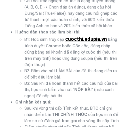
Câu hỏi trắc nghiệm có thể là dạng truyền thống
(A, B, C, D -> Chọn đáp án đúng), dạng câu hỏi
Đúng/Sai (True/False), hay dạng câu hỏi ghép các
từ thành một câu hoàn chỉnh, với 80% kiến thức
Tiếng Anh cơ bản và 20% kiến thức xã hội khác.
Hướng dẫn thao tác làm bài thi
:
cuocthi.edupia.vn
B1: Học sinh truy cập
bằng
trình duyệt Chrome hoặc Cốc cốc, đăng nhập
đúng bằng tài khoản đã đăng ký cuộc thi (nếu thi
trên máy tính) hoặc ứng dụng Edupia (nếu thi trên
điện thoại).
B2: Bấm vào nút LÀM BÀI của đề thi đang diễn ra
để bắt đầu làm bài.
B3: Sau khi đã hoàn thành hết các câu hỏi của bài
thi, học sinh bấm vào nút “
NỘP BÀI
” (màu xanh
ngọc) để nộp bài thi.
Ghi nhận kết quả
:
Sau khi vòng thi cấp Tỉnh kết thúc, BTC chỉ ghi
nhận điểm bài
THI CHÍNH THỨC
của học sinh để
làm sở cứ đánh giá trao giải cho vòng thi cấp Tỉnh.
Điểm chuẩn vòng thi cấp Tỉnh sẽ được công bố