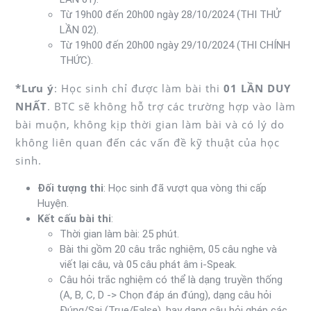
Từ 19h00 đến 20h00 ngày 28/10/2024 (THI THỬ
LẦN 02).
Từ 19h00 đến 20h00 ngày 29/10/2024 (THI CHÍNH
THỨC).
*Lưu ý
: Học sinh chỉ được làm bài thi
01 LẦN DUY
NHẤT
. BTC sẽ không hỗ trợ các trường hợp vào làm
bài muộn, không kịp thời gian làm bài và có lý do
không liên quan đến các vấn đề kỹ thuật của học
sinh.
Đối tượng thi
: Học sinh đã vượt qua vòng thi cấp
Huyện.
Kết cấu bài thi
:
Thời gian làm bài: 25 phút.
Bài thi gồm 20 câu trắc nghiệm, 05 câu nghe và
viết lại câu, và 05 câu phát âm i-Speak.
Câu hỏi trắc nghiệm có thể là dạng truyền thống
(A, B, C, D -> Chọn đáp án đúng), dạng câu hỏi
Đúng/Sai (True/False), hay dạng câu hỏi ghép các