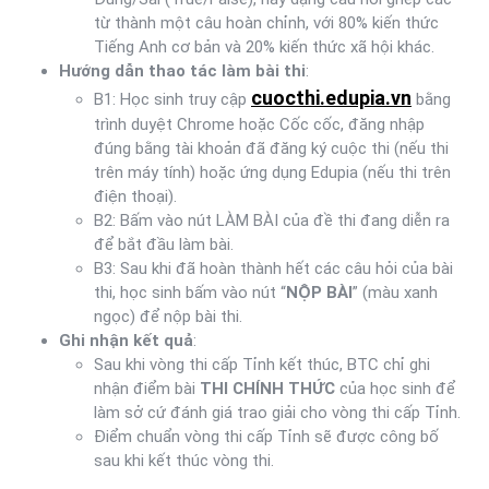
từ thành một câu hoàn chỉnh, với 80% kiến thức
Tiếng Anh cơ bản và 20% kiến thức xã hội khác.
Hướng dẫn thao tác làm bài thi
:
cuocthi.edupia.vn
B1: Học sinh truy cập
bằng
trình duyệt Chrome hoặc Cốc cốc, đăng nhập
đúng bằng tài khoản đã đăng ký cuộc thi (nếu thi
trên máy tính) hoặc ứng dụng Edupia (nếu thi trên
điện thoại).
B2: Bấm vào nút LÀM BÀI của đề thi đang diễn ra
để bắt đầu làm bài.
B3: Sau khi đã hoàn thành hết các câu hỏi của bài
thi, học sinh bấm vào nút “
NỘP BÀI
” (màu xanh
ngọc) để nộp bài thi.
Ghi nhận kết quả
:
Sau khi vòng thi cấp Tỉnh kết thúc, BTC chỉ ghi
nhận điểm bài
THI CHÍNH THỨC
của học sinh để
làm sở cứ đánh giá trao giải cho vòng thi cấp Tỉnh.
Điểm chuẩn vòng thi cấp Tỉnh sẽ được công bố
sau khi kết thúc vòng thi.