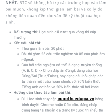
NHẤT
. BTC sẽ không hỗ trợ các trường hợp vào làm
bài muộn, không kịp thời gian làm bài và có lý do
không liên quan đến các vấn đề kỹ thuật của học
sinh.
Đối tượng thi
: Học sinh đã vượt qua vòng thi cấp
Trường.
Kết cấu bài thi
:
Thời gian làm bài: 20 phút.
Bài thi gồm 25 câu trắc nghiệm và 05 câu phát âm
i-Speak.
Câu hỏi trắc nghiệm có thể là dạng truyền thống
(A, B, C, D -> Chọn đáp án đúng), dạng câu hỏi
Đúng/Sai (True/False), hay dạng câu hỏi ghép các
từ thành một câu hoàn chỉnh, với 80% kiến thức
Tiếng Anh cơ bản và 20% kiến thức xã hội khác.
Hướng dẫn thao tác làm bài thi
:
cuocthi.edupia.vn
B1: Học sinh truy cập
bằng
trình duyệt Chrome hoặc Cốc cốc, đăng nhập
đúng bằng tài khoản đã đăng ký cuộc thi (nếu thi