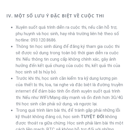
IV. MỘT SỐ LƯU Ý ĐẶC BIỆT VỀ CUỘC THI
Xuyên suốt quá trình diễn ra cuộc thi, nếu cần hỗ trợ,
phụ huynh và học sinh, hay nhà trường liên hệ theo số
hotline: 093.120.8686.
Thông tin học sinh dùng để đăng ký tham gia cuộc thi
sẽ được sử dụng trong toàn bộ thời gian diễn ra cuộc
thi. Nếu thông tin cung cấp không chính xác, gây ảnh
hưởng đến kết quả chung của cuộc thi, kết quả thi của
học sinh sẽ bị hủy bỏ.
Trước khi thi, học sinh cần kiểm tra kỹ dung lượng pin
của thiết bị thi, loa, tai nghe và đặc biệt là đường truyền
internet để đảm bảo tính ổn định xuyên suốt quá trình
thi. Nếu như WIFI/Mạng dây mạnh và ổn định hơn 3G/4G
thì học sinh cần phải sử dụng, và ngược lại.
Trong quá trình làm bài thi, để tránh gặp phải những lỗi
kỹ thuật không đáng có, học sinh
TUYỆT ĐỐI
không
được thoát ra giữa chừng. Học sinh phải làm bài thi một
cách liền mạch. BTC sẽ không hỗ trợ đối với những