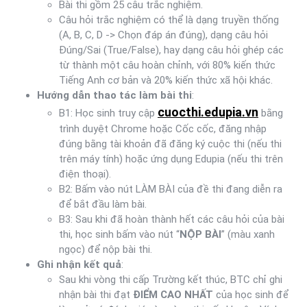
Bài thi gồm 25 câu trắc nghiệm.
Câu hỏi trắc nghiệm có thể là dạng truyền thống
(A, B, C, D -> Chọn đáp án đúng), dạng câu hỏi
Đúng/Sai (True/False), hay dạng câu hỏi ghép các
từ thành một câu hoàn chỉnh, với 80% kiến thức
Tiếng Anh cơ bản và 20% kiến thức xã hội khác.
Hướng dẫn thao tác làm bài thi
:
cuocthi.edupia.vn
B1: Học sinh truy cập
bằng
trình duyệt Chrome hoặc Cốc cốc, đăng nhập
đúng bằng tài khoản đã đăng ký cuộc thi (nếu thi
trên máy tính) hoặc ứng dụng Edupia (nếu thi trên
điện thoại).
B2: Bấm vào nút LÀM BÀI của đề thi đang diễn ra
để bắt đầu làm bài.
B3: Sau khi đã hoàn thành hết các câu hỏi của bài
thi, học sinh bấm vào nút “
NỘP BÀI
” (màu xanh
ngọc) để nộp bài thi.
Ghi nhận kết quả
:
Sau khi vòng thi cấp Trường kết thúc, BTC chỉ ghi
nhận bài thi đạt
ĐIỂM CAO NHẤT
của học sinh để