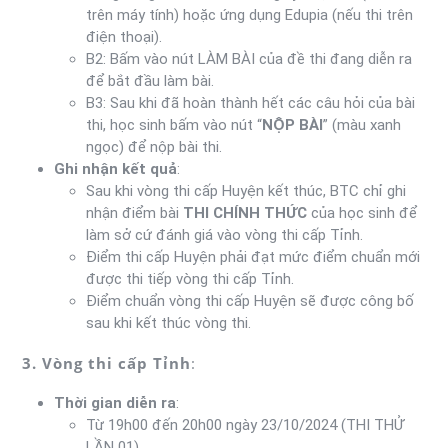
trên máy tính) hoặc ứng dụng Edupia (nếu thi trên
điện thoại).
B2: Bấm vào nút LÀM BÀI của đề thi đang diễn ra
để bắt đầu làm bài.
B3: Sau khi đã hoàn thành hết các câu hỏi của bài
thi, học sinh bấm vào nút “
NỘP BÀI
” (màu xanh
ngọc) để nộp bài thi.
Ghi nhận kết quả
:
Sau khi vòng thi cấp Huyện kết thúc, BTC chỉ ghi
nhận điểm bài
THI CHÍNH THỨC
của học sinh để
làm sở cứ đánh giá vào vòng thi cấp Tỉnh.
Điểm thi cấp Huyện phải đạt mức điểm chuẩn mới
được thi tiếp vòng thi cấp Tỉnh.
Điểm chuẩn vòng thi cấp Huyện sẽ được công bố
sau khi kết thúc vòng thi.
3. Vòng thi cấp Tỉnh
:
Thời gian diễn ra
:
Từ 19h00 đến 20h00 ngày 23/10/2024 (THI THỬ
LẦN 01).