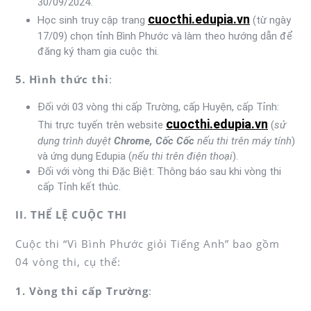
30/09/2024.
cuocthi.edupia.vn
Học sinh truy cập trang
(từ ngày
17/09) chọn tỉnh Bình Phước và làm theo hướng dẫn để
đăng ký tham gia cuộc thi.
5. Hình thức thi
:
Đối với 03 vòng thi cấp Trường, cấp Huyện, cấp Tỉnh:
cuocthi.edupia.vn
Thi trực tuyến trên website
(
sử
dụng trình duyệt
Chrome, Cốc Cốc
nếu thi trên máy tính
)
và ứng dụng Edupia (
nếu thi trên điện thoại
).
Đối với vòng thi Đặc Biệt: Thông báo sau khi vòng thi
cấp Tỉnh kết thúc.
II. THỂ LỆ CUỘC THI
Cuộc thi “Vì Bình Phước giỏi Tiếng Anh” bao gồm
04 vòng thi, cụ thể:
1. Vòng thi cấp Trường
: