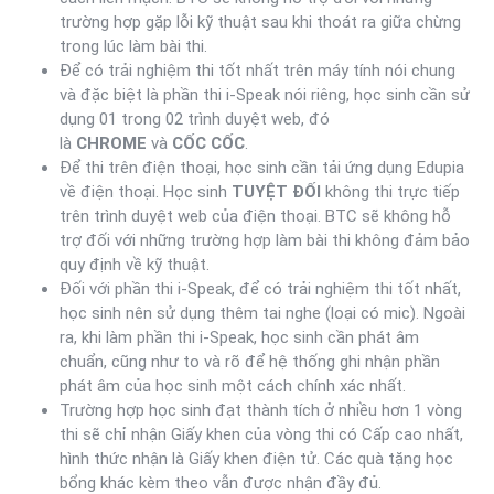
trường hợp gặp lỗi kỹ thuật sau khi thoát ra giữa chừng
trong lúc làm bài thi.
Để có trải nghiệm thi tốt nhất trên máy tính nói chung
và đặc biệt là phần thi i-Speak nói riêng, học sinh cần sử
dụng 01 trong 02 trình duyệt web, đó
là
CHROME
và
CỐC CỐC
.
Để thi trên điện thoại, học sinh cần tải ứng dụng Edupia
về điện thoại. Học sinh
TUYỆT ĐỐI
không thi trực tiếp
trên trình duyệt web của điện thoại. BTC sẽ không hỗ
trợ đối với những trường hợp làm bài thi không đảm bảo
quy định về kỹ thuật.
Đối với phần thi i-Speak, để có trải nghiệm thi tốt nhất,
học sinh nên sử dụng thêm tai nghe (loại có mic). Ngoài
ra, khi làm phần thi i-Speak, học sinh cần phát âm
chuẩn, cũng như to và rõ để hệ thống ghi nhận phần
phát âm của học sinh một cách chính xác nhất.
Trường hợp học sinh đạt thành tích ở nhiều hơn 1 vòng
thi sẽ chỉ nhận Giấy khen của vòng thi có Cấp cao nhất,
hình thức nhận là Giấy khen điện tử. Các quà tặng học
bổng khác kèm theo vẫn được nhận đầy đủ.