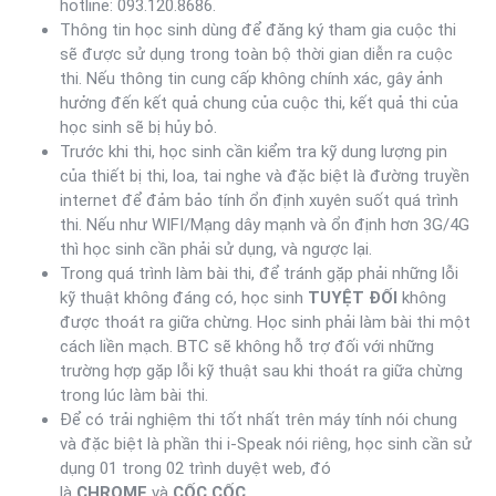
hotline: 093.120.8686.
Thông tin học sinh dùng để đăng ký tham gia cuộc thi
sẽ được sử dụng trong toàn bộ thời gian diễn ra cuộc
thi. Nếu thông tin cung cấp không chính xác, gây ảnh
hưởng đến kết quả chung của cuộc thi, kết quả thi của
học sinh sẽ bị hủy bỏ.
Trước khi thi, học sinh cần kiểm tra kỹ dung lượng pin
của thiết bị thi, loa, tai nghe và đặc biệt là đường truyền
internet để đảm bảo tính ổn định xuyên suốt quá trình
thi. Nếu như WIFI/Mạng dây mạnh và ổn định hơn 3G/4G
thì học sinh cần phải sử dụng, và ngược lại.
Trong quá trình làm bài thi, để tránh gặp phải những lỗi
kỹ thuật không đáng có, học sinh
TUYỆT ĐỐI
không
được thoát ra giữa chừng. Học sinh phải làm bài thi một
cách liền mạch. BTC sẽ không hỗ trợ đối với những
trường hợp gặp lỗi kỹ thuật sau khi thoát ra giữa chừng
trong lúc làm bài thi.
Để có trải nghiệm thi tốt nhất trên máy tính nói chung
và đặc biệt là phần thi i-Speak nói riêng, học sinh cần sử
dụng 01 trong 02 trình duyệt web, đó
là
CHROME
và
CỐC CỐC
.