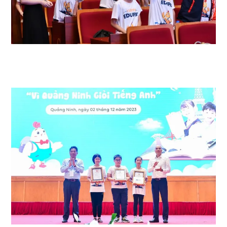
Cuộc thi được tổ chức và nhận được sự ủng hộ từ phía Sở GD&ĐT tỉnh
Quảng Ninh, Nhà trường, quý cha mẹ, thầy cô và đặc biệt là các em học
sinh Tiểu học trên địa bàn toàn tỉnh.