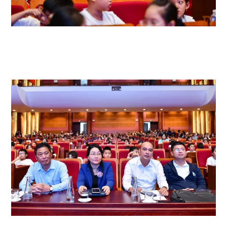
Đồng thời góp phần thúc đẩy việc đổi mới hình thức và phương pháp dạy
học, kiểm tra, đánh giá theo định hướng tiếp cận năng lực học sinh, nâng
cao chất lượng dạy và học môn Tiếng Anh trong bối cảnh hội nhập quốc
tế.
Tham dự có ông Trịnh Đình Hải – Phó Giám đốc GD&ĐT tỉnh Quảng