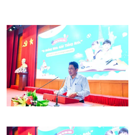
Ninh; bà Trương Thị Thúy Vân – Trưởng phòng GDPT – Sở GD&ĐT tỉnh
Quảng Ninh; ông Nguyễn Đức Quân – Phó Tổng Giám đốc điều hành
EDUCA Corporation.
Ông Trịnh Đình Hải – Phó Giám đốc Sở Giáo dục và Đào tạo tỉnh Quảng
Ninh phát biểu tại sự kiện.