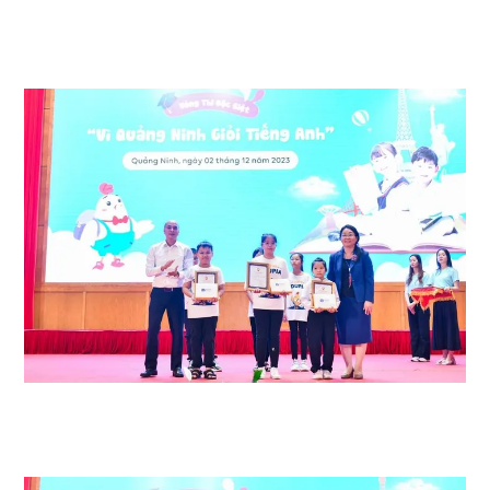
BTC đã trao giải 3 giải Nhất cho các em: Vũ Hoàng My – Tiểu học Hạ
Long (Hạ Long); Nguyễn Cao Sơn – Tiểu học Lý Tự Trọng (Móng Cái);
Nguyễn Linh Chi – Tiểu học Minh Hà (Hạ Long).
3 giải Nhì thuộc về em: Đặng Thảo My – Tiểu học và THCS Hùng Thắng
(Hạ Long); Cấn Khánh Ly – Tiểu học Cẩm Sơn 2 (Cẩm Phả); Vũ Nam
Khánh – Tiểu học, THCS và THPT Yên Hưng (Quảng Yên).