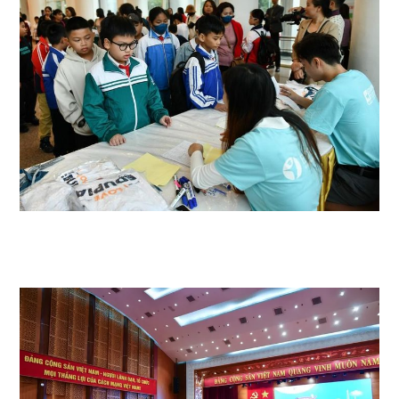
Sở GD&ĐT tỉnh Quảng Ninh đã phối hợp với Công ty Cổ phần Giáo dục
EDUCA Corporation tổ chức vòng thi đặc biệt chương trình ‘Vì Quảng
Ninh giỏi Tiếng Anh’ cấp Tiểu học năm học 2023 – 2024.