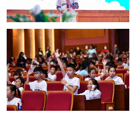
Ông Trịnh Đình Hải – PGĐ Sở GD&ĐT tỉnh Quảng Ninh cho biết cuộc thi
là sân chơi trí tuệ, tạo sự đoàn kết, gắn bó cho các em học sinh, từ đó
giúp tìm ra các nhân tố để xây dựng Câu lạc bộ hoặc đội tuyển học sinh
giỏi Tiếng Anh.